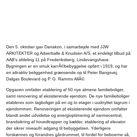
Den 5. oktober gav Danakon, i samarbejde med JJW
ARKITEKTER og Adserballe & Knudsen A/S, et endeligt tilbud på
AAB’s afdeling 11 på Frederiksberg, Lindevangshave.
Bygningen er en smuk karrÃ©bebyggelse opført i 1919, og har
en attraktiv beliggenhed grænsende op til Peter Bangsvej,
Dalgas Boulevard og P. G. Ramms AllÃ©.
Opgaven omfatter etablering af 50 nye almene familieboliger,
samt renovering af eksisterende ejendom. De nye familieboliger
etableres som tagboliger på en og to etager i uudnyttet tagrum i
ejendommen. Renoveringen af eksisterende ejendom omfatter
blandt andet udvidelse og energioptimering af varmecentral,
brandsikring af hovedtrapper og kælder, etablering af elevator
der sikrer niveaufri adgang til bebyggelsen. Yderligere
forskønnes og forandres gårdrummet, til fordel for beboerne så,