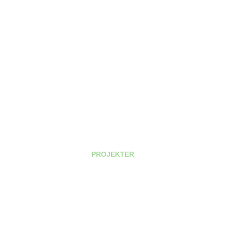
PROJEKTER
UDFORSK DE PROJEKTER VI
HAR VÆRET EN DEL AF