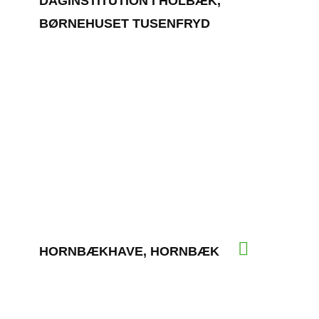
DAGINSTITUTION I HOLBÆK,
BØRNEHUSET TUSENFRYD
HORNBÆKHAVE, HORNBÆK